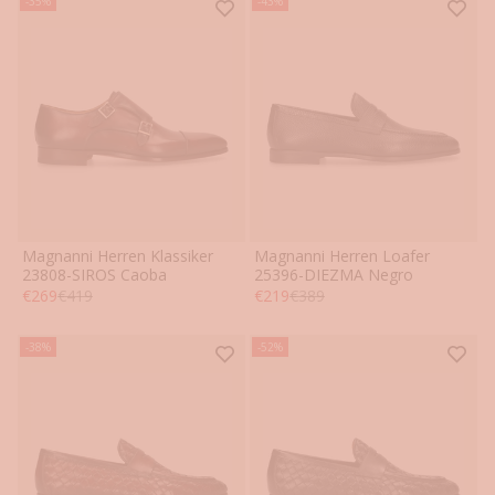
-35%
-43%
Magnanni Herren Klassiker
Magnanni Herren Loafer
41
42
43
44
45
46
41
42
43
44
45
46
23808-SIROS Caoba
25396-DIEZMA Negro
Angebot
Regulärer Preis
Angebot
Regulärer Preis
€269
€419
€219
€389
-38%
-52%