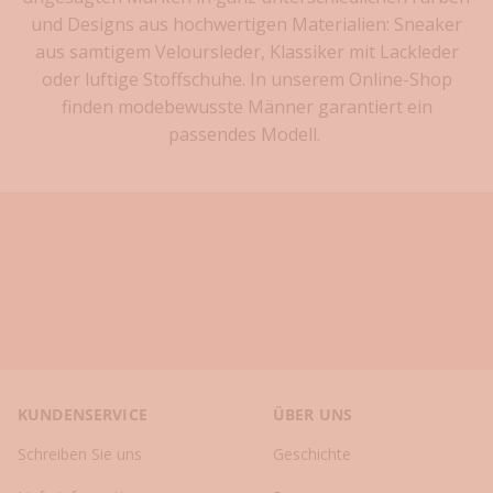
u
und Designs aus hochwertigen Materialien: Sneaker
e
aus samtigem Veloursleder, Klassiker mit Lackleder
s
t
oder luftige Stoffschuhe. In unserem Online-Shop
e
finden modebewusste Männer garantiert ein
n
passendes Modell.
K
o
l
l
e
k
t
i
o
n
e
KUNDENSERVICE
ÜBER UNS
n
✓
Schreiben Sie uns
Geschichte
S
t