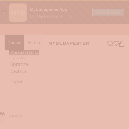
MyBudapester App
downloaden
Shop für Designer-Schuhe
Zum Inhalt springen
Zurück
Vo
Damen
Herren
Navigationsmenü öffnen
Suche öffn
Ware
mybudapester
ANMELDEN
Deutsch
Sprache
Deutsch
English
WARENKORB (0)
DAMEN
Dein Warenkorb ist leer