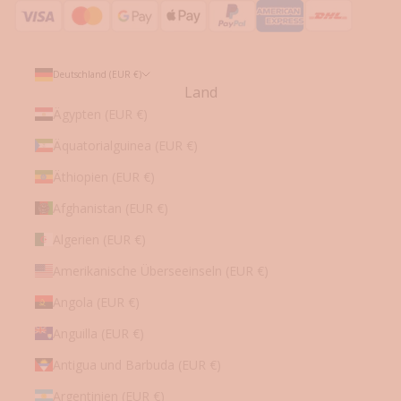
i
p
p
s
Deutschland (EUR €)
✓
Land
L
Ägypten (EUR €)
i
Äquatorialguinea (EUR €)
m
i
Äthiopien (EUR €)
t
i
Afghanistan (EUR €)
e
Algerien (EUR €)
r
t
Amerikanische Überseeinseln (EUR €)
e
Angola (EUR €)
A
n
Anguilla (EUR €)
g
e
Antigua und Barbuda (EUR €)
b
Argentinien (EUR €)