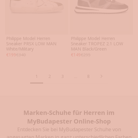
o
r
t
e
i
l
Philippe Model Herren
Philippe Model Herren
41
42
43
44
45
46
41
42
43
44
45
46
Sneaker PRSX LOW MAN
Sneaker TROPEZ 2.1 LOW
e
White/Military
MAN Black/Green
s
Angebot
Regulärer Preis
Angebot
Regulärer Preis
€199
€340
€149
€295
i
c
h
1
2
3
…
8
e
r
n
D
Marken-Schuhe für Herren im
i
e
MyBudapester Online-Shop
n
Entdecken Sie bei
MyBudapester
Schuhe von
e
angesagten Marken in ganz unterschiedlichen Farben