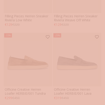
Filling Pieces Herren Sneaker
Filling Pieces Herren Sneaker
40
41
42
43
44
45
40
41
42
43
44
45
Riviera Low White
Riviera Weave Off White
Angebot
Regulärer Preis
Angebot
Regulärer Preis
€129
€220
€129
€220
46
46
-33%
-29%
Officine Creative Herren
Officine Creative Herren
41
42
43
44
45
46
41
42
43
44
45
46
Loafer HERBIE/001 Tundra
Loafer HERBIE/001 Lava
Angebot
Regulärer Preis
Angebot
Regulärer Preis
€299
€450
€319
€450