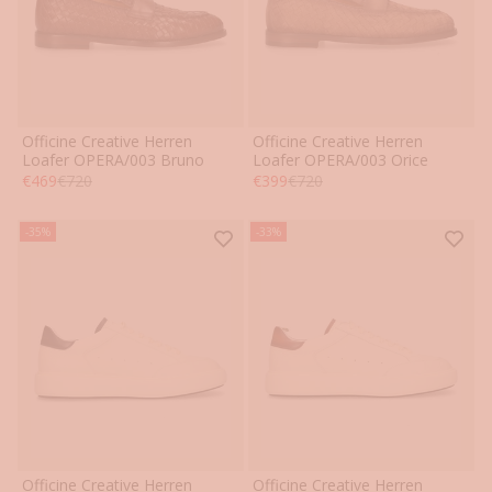
Officine Creative Herren
Officine Creative Herren
41
42
43
44
45
46
41
42
43
44
45
46
Loafer OPERA/003 Bruno
Loafer OPERA/003 Orice
Angebot
Regulärer Preis
Angebot
Regulärer Preis
€469
€720
€399
€720
-35%
-33%
Officine Creative Herren
Officine Creative Herren