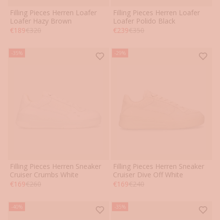
Filling Pieces Herren Loafer
Filling Pieces Herren Loafer
40
41
42
43
44
45
40
41
42
43
44
45
Loafer Hazy Brown
Loafer Polido Black
Angebot
Regulärer Preis
Angebot
Regulärer Preis
€189
€320
€239
€350
46
46
-35%
-29%
Filling Pieces Herren Sneaker
Filling Pieces Herren Sneaker
40
41
42
43
44
45
40
41
42
43
44
45
Cruiser Crumbs White
Cruiser Dive Off White
Angebot
Regulärer Preis
Angebot
Regulärer Preis
€169
€260
€169
€240
46
46
-40%
-35%