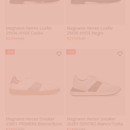
Magnanni Herren Loafer
Magnanni Herren Loafer
41
42
43
44
45
46
41
42
43
44
45
46
25636-HYDE Caoba
25636-HYDE Negro
Angebot
Regulärer Preis
Angebot
Regulärer Preis
€339
€549
€259
€549
-44%
-45%
Magnanni Herren Sneaker
Magnanni Herren Sneaker
41
42
43
44
45
46
41
42
43
44
45
46
25851-PRIMERA Blanco/Bone
26281-SENTRO Blanco/Torba
Angebot
Regulärer Preis
Angebot
Regulärer Preis
€189
€339
€189
€349