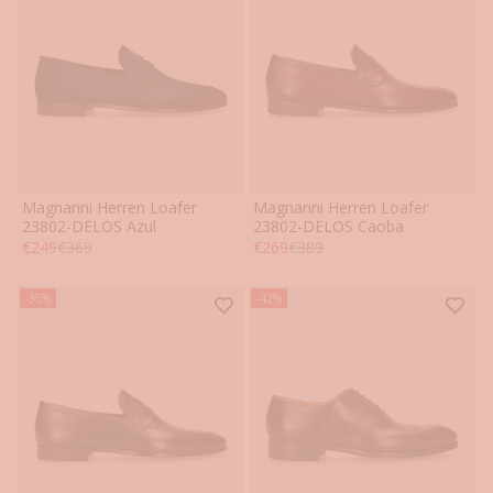
Magnanni Herren Loafer
Magnanni Herren Loafer
41
42
43
44
45
46
41
42
43
44
45
46
23802-DELOS Azul
23802-DELOS Caoba
Angebot
Regulärer Preis
Angebot
Regulärer Preis
€249
€369
€269
€389
-35%
-42%