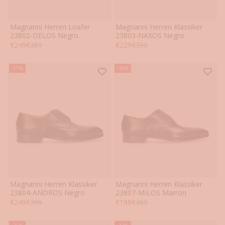
Magnanni Herren Loafer
Magnanni Herren Klassiker
41
42
43
44
45
46
41
42
43
44
45
46
23802-DELOS Negro
23803-NAXOS Negro
Angebot
Regulärer Preis
Angebot
Regulärer Preis
€249
€389
€229
€399
-37%
-48%
Magnanni Herren Klassiker
Magnanni Herren Klassiker
41
42
43
44
45
46
41
42
43
44
45
46
23804-ANDROS Negro
23807-MILOS Marron
Angebot
Regulärer Preis
Angebot
Regulärer Preis
€249
€399
€199
€389