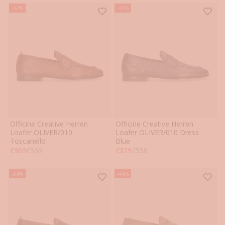
-32%
-40%
Officine Creative Herren
Officine Creative Herren
41
42
43
44
45
46
41
42
43
44
45
46
Loafer OLIVER/010
Loafer OLIVER/010 Dress
Toscanello
Blue
Angebot
Regulärer Preis
Angebot
Regulärer Preis
€369
€550
€329
€550
-34%
-44%