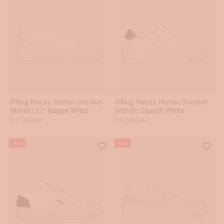
Filling Pieces Herren Sneaker
Filling Pieces Herren Sneaker
40
41
42
43
44
45
40
41
42
43
44
45
Mondo 2.0 Nappa White
Mondo Squash White
Angebot
Regulärer Preis
Angebot
Regulärer Preis
€119
€200
€129
€200
46
46
-41%
-41%