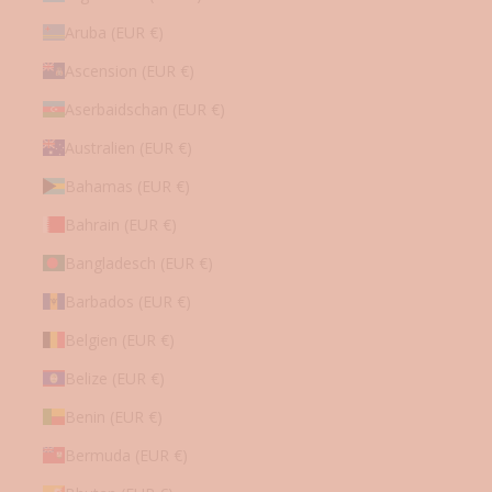
o
t
Aruba (EUR €)
e
Ascension (EUR €)
✓
G
Aserbaidschan (EUR €)
e
h
Australien (EUR €)
e
Bahamas (EUR €)
i
m
Bahrain (EUR €)
e
Bangladesch (EUR €)
R
a
Barbados (EUR €)
b
Belgien (EUR €)
a
t
Belize (EUR €)
t
-
Benin (EUR €)
A
Bermuda (EUR €)
k
t