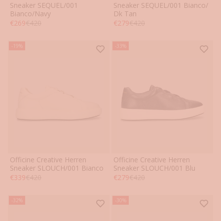
41
42
43
44
45
46
41
42
43
44
45
46
Sneaker SEQUEL/001
Sneaker SEQUEL/001 Bianco/
Bianco/Navy
Dk Tan
Angebot
Regulärer Preis
Angebot
Regulärer Preis
€269
€420
€279
€420
-19%
-33%
Officine Creative Herren
Officine Creative Herren
41
42
43
44
45
46
41
42
43
44
45
46
Sneaker SLOUCH/001 Bianco
Sneaker SLOUCH/001 Blu
Angebot
Regulärer Preis
Angebot
Regulärer Preis
€339
€420
€279
€420
-32%
-30%