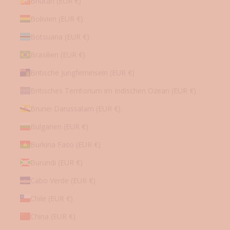
Bhutan (EUR €)
i
Bolivien (EUR €)
o
n
Botsuana (EUR €)
e
n
Brasilien (EUR €)
u
Britische Jungferninseln (EUR €)
.
v
Britisches Territorium im Indischen Ozean (EUR €)
.
Brunei Darussalam (EUR €)
m
.
Bulgarien (EUR €)
Burkina Faso (EUR €)
Burundi (EUR €)
etzt anmelden
Cabo Verde (EUR €)
Chile (EUR €)
China (EUR €)