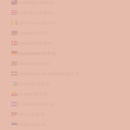
Cookinseln (EUR €)
Costa Rica (EUR €)
Mit
der
Anmeldung
Côte d’Ivoire (EUR €)
zum
Newsletter
Curaçao (EUR €)
stimmen
Sie
zu,
Dänemark (EUR €)
dass
Mybudapester.com
und
Deutschland (EUR €)
Shoepassion
GmbH
Dominica (EUR €)
Ihre
persönlichen
Daten
Dominikanische Republik (EUR €)
gemäß
den
Datenschutzbestimmungen
zum
Zwecke
Dschibuti (EUR €)
der
Werbung
Ecuador (EUR €)
verwenden,
sowie
Erinnerungen
El Salvador (EUR €)
über
nicht
bestellte
Eritrea (EUR €)
Waren
in
Estland (EUR €)
Ihrem
Warenkorb