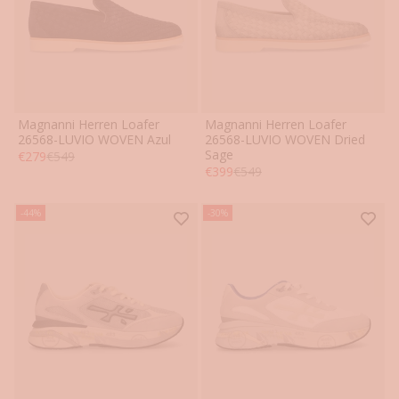
Magnanni Herren Loafer
Magnanni Herren Loafer
41
42
43
44
45
46
41
42
43
44
45
46
26568-LUVIO WOVEN Azul
26568-LUVIO WOVEN Dried
Sage
Angebot
Regulärer Preis
€279
€549
Angebot
Regulärer Preis
€399
€549
-44%
-30%
1
0
%
b