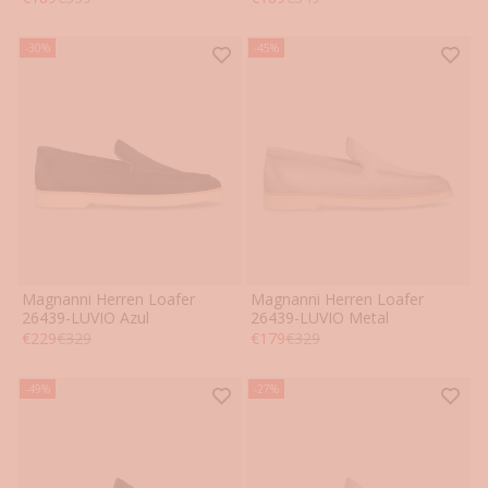
-30%
-45%
Magnanni Herren Loafer
Magnanni Herren Loafer
41
42
43
44
45
46
41
42
43
44
45
46
26439-LUVIO Azul
26439-LUVIO Metal
Angebot
Regulärer Preis
Angebot
Regulärer Preis
€229
€329
€179
€329
-49%
-27%