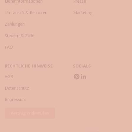
Lieferinformationen
Presse
y
l
Umtausch & Retouren
Marketing
i
Zahlungen
n
g
Steuern & Zölle
-
u
FAQ
n
d
L
RECHTLICHE HINWEISE
SOCIALS
i
AGB
f
e
Datenschutz
s
t
Impressum
y
l
Vertrag widerrufen
e
-
T