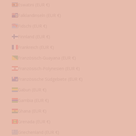
per
Eswatini (EUR €)
E-
Mail
an
Falklandinseln (EUR €)
Sie
senden
darf.
Fidschi (EUR €)
Sie
können
Finnland (EUR €)
diese
Einwilligung
jederzeit
Frankreich (EUR €)
nachträglich
widerrufen.
Französisch-Guayana (EUR €)
Französisch-Polynesien (EUR €)
Französische Südgebiete (EUR €)
Gabun (EUR €)
Gambia (EUR €)
Ghana (EUR €)
Grenada (EUR €)
Griechenland (EUR €)