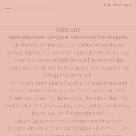
Alle anzeigen
e
Gehe zu Element
Gehe zu Element
Gehe zu Element
Gehe zu Element
Gehe zu Element
Gehe zu Element
Gehe zu Element
Gehe zu Element
i
l
e
ÜBER UNS
s
MyBudapester - Designer-Schuhe online shoppen
i
Wir sind der Online-Shop für exklusive Schuhe für
c
h
Damen und Herren von internationalen Modemarken.
e
Unser Sortiment vereint zeitlose Eleganz mit den
r
neuesten Trends und hält für jeden Stil das passende
n
Designerstück bereit.
Wir bieten Ihnen eine sorgfältig kuratierte Auswahl
D
renommierter Labels wie
Valentino Garavani
,
UGG
,
i
Stuart Weitzman
,
Philippe Model
,
Premiata
,
Heinrich
e
n
Dinkelacker
,
Officine Creative
sowie vielversprechender
e
Newcomer am Designerhimmel.
u
Lassen Sie sich von den schönen und kreativen
e
Designs inspirieren und überzeugen Sie sich von der
s
erstklassigen Qualität der Schuhe aus unserem