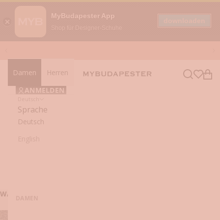
MyBudapester App
downloaden
Shop für Designer-Schuhe
Zum Inhalt springen
Zurück
Vo
Damen
Herren
Navigationsmenü öffnen
Suche öffn
Ware
mybudapester
ANMELDEN
Deutsch
Sprache
Deutsch
English
WARENKORB (0)
DAMEN
Dein Warenkorb ist leer