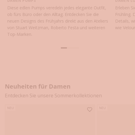
i
DAMEN PUMPS
DAMEN L
Diese edlen Pumps veredeln jedes elegante Outfit,
Erleben S
I
ob fürs Büro oder den Alltag. Entdecken Sie die
Frühling. 
h
neuen Designs des Frühjahrs direkt aus den Ateliers
Details, 
von Stuart Weitzman, Roberto Festa und weiteren
wie Velour
r
Top-Marken.
e
m
Gehe zu Element
Gehe zu Element
Gehe zu Element
e
r
s
Neuheiten für Damen
t
Entdecken Sie unsere Sommerkollektionen
e
n
NEU
NEU
E
i