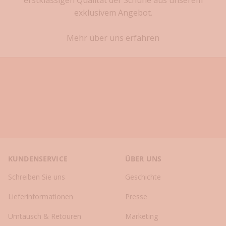
t
exklusivem Angebot.
e
n
Mehr über uns erfahren
K
o
l
l
e
k
t
i
o
n
e
KUNDENSERVICE
ÜBER UNS
n
✓
Schreiben Sie uns
Geschichte
S
t
Lieferinformationen
Presse
y
l
Umtausch & Retouren
Marketing