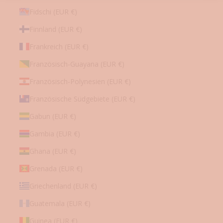
senden
darf.
Fidschi (EUR €)
Sie
können
Finnland (EUR €)
diese
Einwilligung
jederzeit
Frankreich (EUR €)
nachträglich
widerrufen.
Französisch-Guayana (EUR €)
Französisch-Polynesien (EUR €)
Französische Südgebiete (EUR €)
Gabun (EUR €)
Gambia (EUR €)
Ghana (EUR €)
Grenada (EUR €)
Griechenland (EUR €)
Guatemala (EUR €)
Guinea (EUR €)