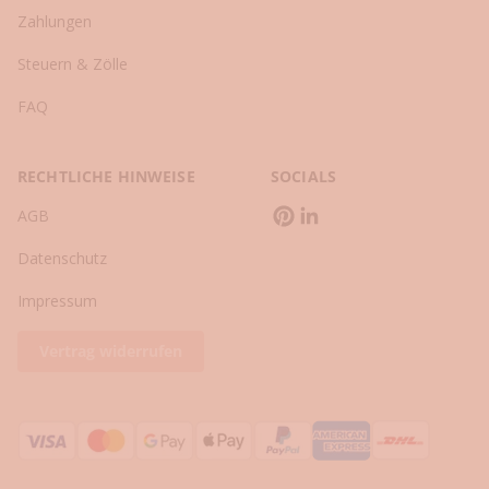
i
Zahlungen
n
g
Steuern & Zölle
-
u
FAQ
n
d
L
RECHTLICHE HINWEISE
SOCIALS
i
AGB
f
e
Datenschutz
s
t
Impressum
y
l
Vertrag widerrufen
e
-
T
i
p
p