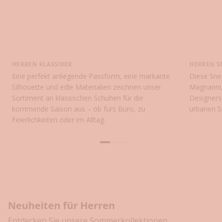
e
t
z
t
k
o
HERREN KLASSIKER
HERREN S
s
Eine perfekt anliegende Passform, eine markante
Diese Sne
t
Silhouette und edle Materialien zeichnen unser
Magnanni,
e
Sortiment an klassischen Schuhen für die
Designers
n
kommende Saison aus – ob fürs Büro, zu
urbanen St
l
Feierlichkeiten oder im Alltag.
o
s
Gehe zu Element
Gehe zu Element
Gehe zu Element
z
u
m
N
e
w
Neuheiten für Herren
s
Entdecken Sie unsere Sommerkollektionen