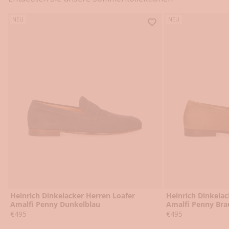
l
e
NEU
NEU
t
t
e
r
a
n
m
e
l
d
e
n
u
n
d
V
Heinrich Dinkelacker Herren Loafer
Heinrich Dinkelac
o
Amalfi Penny Dunkelblau
Amalfi Penny Bra
Angebot
Angebot
€495
€495
r
t