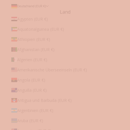
s
Deutschland (EUR €)
✓
Land
L
Ägypten (EUR €)
i
Äquatorialguinea (EUR €)
m
i
Äthiopien (EUR €)
t
i
Afghanistan (EUR €)
e
Algerien (EUR €)
r
t
Amerikanische Überseeinseln (EUR €)
e
Angola (EUR €)
A
n
Anguilla (EUR €)
g
e
Antigua und Barbuda (EUR €)
b
Argentinien (EUR €)
o
t
Aruba (EUR €)
e