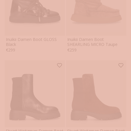
Inuikii Damen Boot GLOSS
Inuikii Damen Boot
36
37
38
39
40
41
36
37
38
39
40
41
Black
SHEARLING MICRO Taupe
Angebot
Angebot
€299
€259
42
42
Stuart Weitzman Damen Boot
Stuart Weitzman Damen Boot