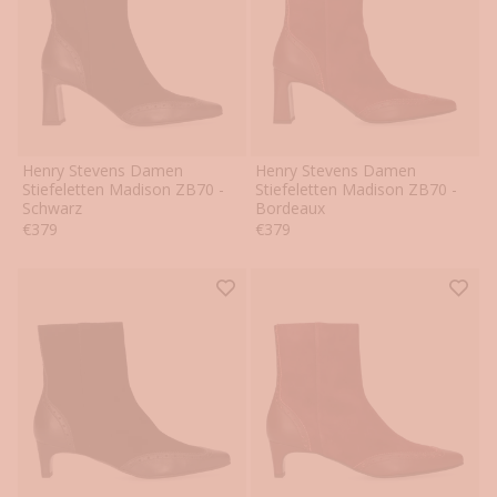
Henry Stevens Damen
Henry Stevens Damen
36
37
38
39
40
41
36
37
38
39
40
41
Stiefeletten Madison ZB70 -
Stiefeletten Madison ZB70 -
Schwarz
Bordeaux
42
42
Angebot
Angebot
€379
€379