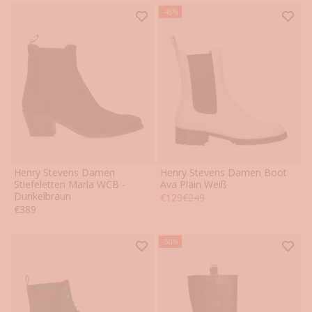
-48%
Henry Stevens Damen
Henry Stevens Damen Boot
36
36.5
37
37.5
38
38.5
36
37
38
39
40
41
Stiefeletten Marla WCB -
Ava Plain Weiß
Dunkelbraun
Angebot
Regulärer Preis
€129
€249
39
39.5
40
40.5
41
41.5
Angebot
€389
-50%