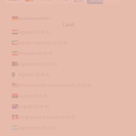
p
p
s
Deutschland (EUR €)
✓
Land
L
Ägypten (EUR €)
i
Äquatorialguinea (EUR €)
m
i
Äthiopien (EUR €)
t
i
Afghanistan (EUR €)
e
Algerien (EUR €)
r
t
Amerikanische Überseeinseln (EUR €)
e
Angola (EUR €)
A
n
Anguilla (EUR €)
g
e
Antigua und Barbuda (EUR €)
b
Argentinien (EUR €)
o