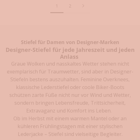
i
1
2
n
k
a
Stiefel für Damen von Designer-Marken
u
Designer-Stiefel für jede Jahreszeit und jeden
Anlass
f
Graue Wolken und nasskaltes Wetter stehen nicht
s
exemplarisch für Traumwetter, sind aber in Designer-
p
Stiefeln bestens auszuhalten. Feminine Overknees,
klassische Lederstiefel oder coole Biker-Boots
a
schützen zarte Füße nicht nur vor Wind und Wetter,
r
sondern bringen Lebensfreude, Trittsicherheit,
e
Extravaganz und Komfort ins Leben.
Ob im Herbst mit einem warmen Mantel oder an
n
kühleren Frühlingstagen mit einer stylischen
!
Lederjacke – Stiefel sind vielseitige Begleiter.