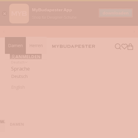
MyBudapester App
downloaden
Shop für Designer-Schuhe
Zum Inhalt springen
Zurück
Vo
Damen
Herren
Navigationsmenü öffnen
Suche öffn
Ware
mybudapester
ANMELDEN
Deutsch
Sprache
Deutsch
English
WARENKORB (0)
DAMEN
Dein Warenkorb ist leer