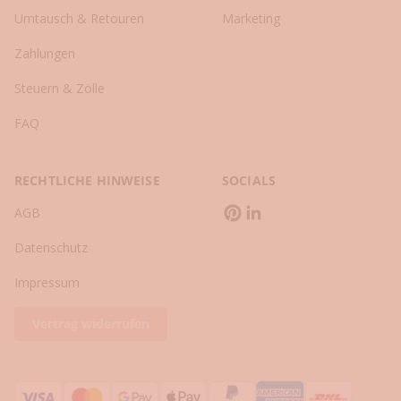
l
Umtausch & Retouren
Marketing
i
Zahlungen
n
g
Steuern & Zölle
-
u
FAQ
n
d
L
RECHTLICHE HINWEISE
SOCIALS
i
AGB
f
e
Datenschutz
s
t
Impressum
y
l
Vertrag widerrufen
e
-
T
i