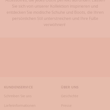
e
Sie sich von unserer Kollektion inspirieren und
s
t
entdecken Sie modische Schuhe und Boots, die Ihren
e
persönlichen Stil unterstreichen und Ihre Füße
n
verwöhnen!
K
o
l
l
e
k
t
i
o
n
e
KUNDENSERVICE
ÜBER UNS
n
✓
Schreiben Sie uns
Geschichte
S
t
Lieferinformationen
Presse
y