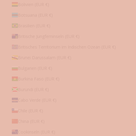
Bolivien (EUR €)
o
n
Botsuana (EUR €)
e
n
Brasilien (EUR €)
u
Britische Jungferninseln (EUR €)
.
v
Britisches Territorium im Indischen Ozean (EUR €)
.
Brunei Darussalam (EUR €)
m
.
Bulgarien (EUR €)
Burkina Faso (EUR €)
Burundi (EUR €)
etzt anmelden
Cabo Verde (EUR €)
Chile (EUR €)
China (EUR €)
Cookinseln (EUR €)