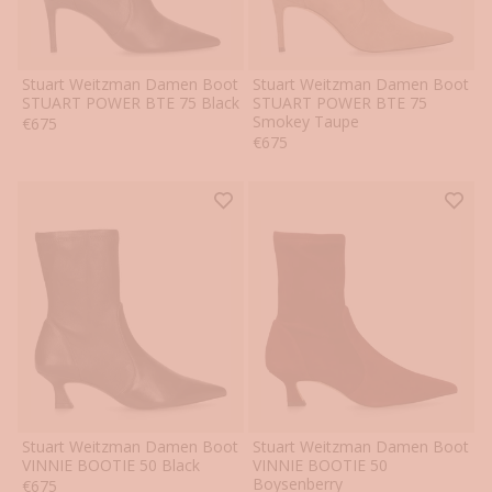
Stuart Weitzman Damen Boot
Stuart Weitzman Damen Boot
37
37.5
38
38.5
39
39.5
37
37.5
38
38.5
39
39.5
STUART POWER BTE 75 Black
STUART POWER BTE 75
Smokey Taupe
Angebot
€675
40
40.5
40
40.5
Angebot
€675
Stuart Weitzman Damen Boot
Stuart Weitzman Damen Boot
37
37.5
38
38.5
39
39.5
37
37.5
38
38.5
39
39.5
VINNIE BOOTIE 50 Black
VINNIE BOOTIE 50
Boysenberry
Angebot
€675