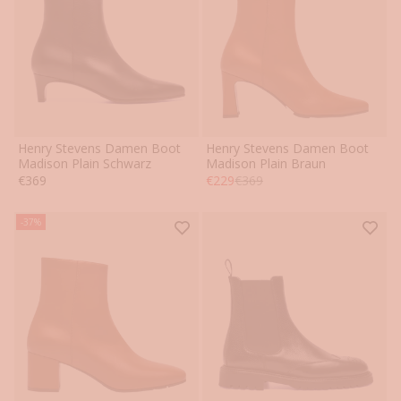
Henry Stevens Damen Boot
Henry Stevens Damen Boot
36
37
38
39
40
41
36
37
38
39
40
41
Madison Plain Schwarz
Madison Plain Braun
Angebot
Angebot
Regulärer Preis
€369
€229
€369
42
42
-37%
1
0
%
b