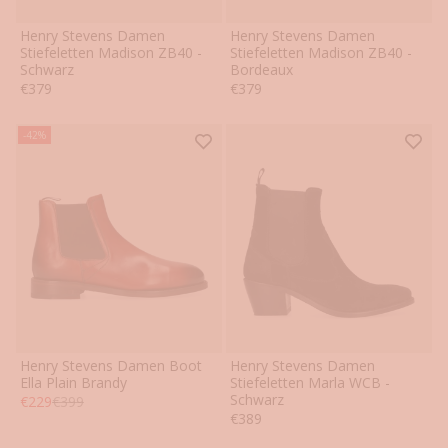
Henry Stevens Damen
Henry Stevens Damen
36
37
38
39
40
41
36
37
38
39
40
41
Stiefeletten Madison ZB40 -
Stiefeletten Madison ZB40 -
Schwarz
Bordeaux
42
42
Angebot
Angebot
€379
€379
-42%
Henry Stevens Damen Boot
Henry Stevens Damen
36
36.5
37
37.5
38
38.5
36
36.5
37
37.5
38
38.5
Ella Plain Brandy
Stiefeletten Marla WCB -
Schwarz
Angebot
Regulärer Preis
€229
€399
39
39.5
40
40.5
41
41.5
39
39.5
40
40.5
41
41.5
Angebot
€389