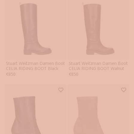
Stuart Weitzman Damen Boot
Stuart Weitzman Damen Boot
37
37.5
38
38.5
39
39.5
37
37.5
38
38.5
39
39.5
CELIA RIDING BOOT Black
CELIA RIDING BOOT Walnut
Angebot
Angebot
€850
€850
40
40.5
40
40.5