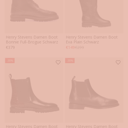
Henry Stevens Damen Boot
Henry Stevens Damen Boot
36
36.5
37
37.5
38
38.5
36
37
38
39
40
41
Bonnie Full-Brogue Schwarz
Eva Plain Schwarz
Angebot
Angebot
Regulärer Preis
€379
€149
€299
39
39.5
40
40.5
41
42
-38%
-38%
Henry Stevens Damen Boot
Henry Stevens Damen Boot