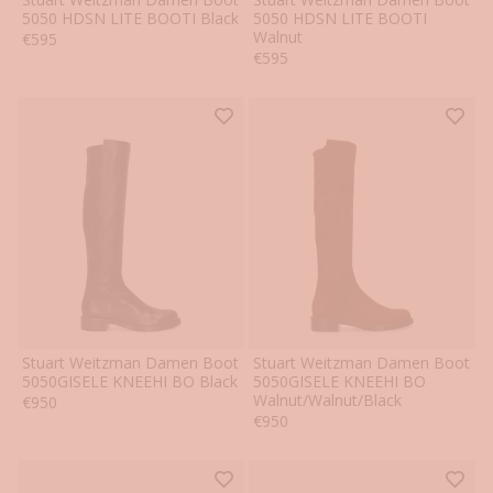
37
37.5
38
38.5
39
39.5
37
37.5
38
38.5
39
39.5
5050 HDSN LITE BOOTI Black
5050 HDSN LITE BOOTI
Walnut
Angebot
€595
40
40.5
40
40.5
Angebot
€595
Stuart Weitzman Damen Boot
Stuart Weitzman Damen Boot
37
37.5
38
38.5
39
39.5
37
37.5
38
38.5
39
39.5
5050GISELE KNEEHI BO Black
5050GISELE KNEEHI BO
Walnut/Walnut/Black
Angebot
€950
40
40.5
40
40.5
Angebot
€950