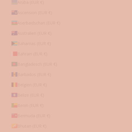
t
Aruba (EUR €)
e
Ascension (EUR €)
✓
G
Aserbaidschan (EUR €)
e
h
Australien (EUR €)
e
Bahamas (EUR €)
i
m
Bahrain (EUR €)
e
Bangladesch (EUR €)
R
a
Barbados (EUR €)
b
Belgien (EUR €)
a
t
Belize (EUR €)
t
-
Benin (EUR €)
A
Bermuda (EUR €)
k
t
Bhutan (EUR €)
i