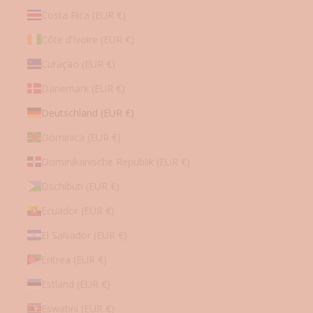
Costa Rica (EUR €)
Mit
der
Anmeldung
Côte d’Ivoire (EUR €)
zum
Newsletter
Curaçao (EUR €)
stimmen
Sie
zu,
Dänemark (EUR €)
dass
Mybudapester.com
und
Deutschland (EUR €)
Shoepassion
GmbH
Dominica (EUR €)
Ihre
persönlichen
Daten
Dominikanische Republik (EUR €)
gemäß
den
Datenschutzbestimmungen
zum
Zwecke
Dschibuti (EUR €)
der
Werbung
Ecuador (EUR €)
verwenden,
sowie
Erinnerungen
El Salvador (EUR €)
über
nicht
bestellte
Eritrea (EUR €)
Waren
in
Estland (EUR €)
Ihrem
Warenkorb
per
Eswatini (EUR €)
E-