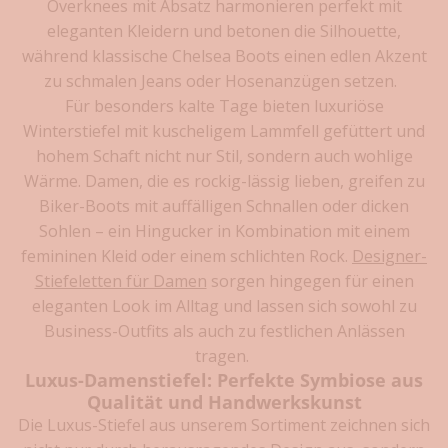
Overknees mit Absatz harmonieren perfekt mit
J
eleganten Kleidern und betonen die Silhouette,
e
während klassische Chelsea Boots einen edlen Akzent
t
zu schmalen Jeans oder Hosenanzügen setzen.
z
Für besonders kalte Tage bieten luxuriöse
t
Winterstiefel mit kuscheligem Lammfell gefüttert und
k
hohem Schaft nicht nur Stil, sondern auch wohlige
o
Wärme. Damen, die es rockig-lässig lieben, greifen zu
s
t
Biker-Boots mit auffälligen Schnallen oder dicken
e
Sohlen – ein Hingucker in Kombination mit einem
n
femininen Kleid oder einem schlichten Rock.
Designer-
l
Stiefeletten für Damen
sorgen hingegen für einen
o
eleganten Look im Alltag und lassen sich sowohl zu
s
Business-Outfits als auch zu festlichen Anlässen
z
tragen.
u
Luxus-Damenstiefel: Perfekte Symbiose aus
m
Qualität und Handwerkskunst
N
Die Luxus-Stiefel aus unserem Sortiment zeichnen sich
e
w