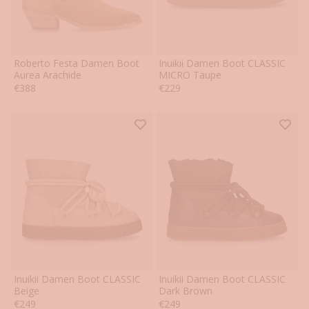
Roberto Festa Damen Boot
Inuikii Damen Boot CLASSIC
37
37.5
38
38.5
39
39.5
36
37
38
39
40
41
Aurea Arachide
MICRO Taupe
Angebot
Angebot
€388
€229
40
42
Inuikii Damen Boot CLASSIC
Inuikii Damen Boot CLASSIC
36
37
38
39
40
41
36
37
38
39
40
41
Beige
Dark Brown
Angebot
Angebot
€249
€249
42
42