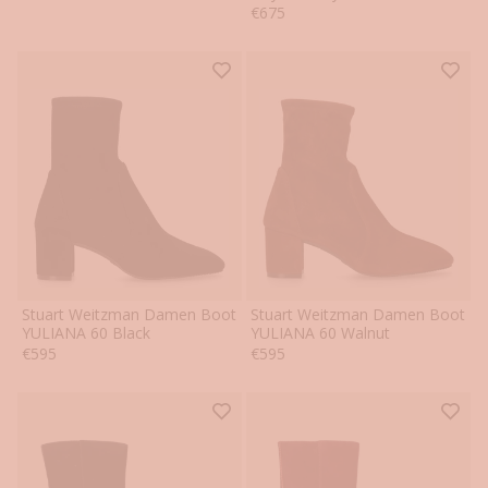
40
40.5
40
40.5
Angebot
€675
Stuart Weitzman Damen Boot
Stuart Weitzman Damen Boot
37
37.5
38
38.5
39
39.5
37
37.5
38
38.5
39
39.5
YULIANA 60 Black
YULIANA 60 Walnut
Angebot
Angebot
€595
€595
40
40.5
40
40.5