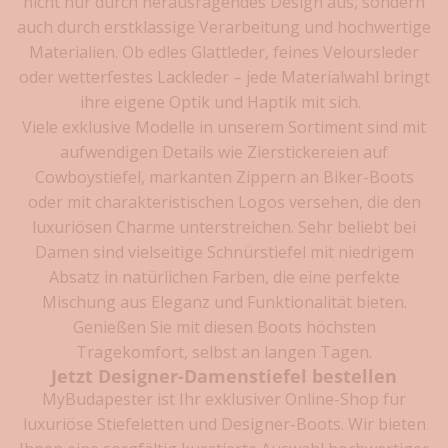
nicht nur durch herausragendes Design aus, sondern
s
auch durch erstklassige Verarbeitung und hochwertige
l
Materialien. Ob edles Glattleder, feines Veloursleder
e
oder wetterfestes Lackleder – jede Materialwahl bringt
t
ihre eigene Optik und Haptik mit sich.
t
Viele exklusive Modelle in unserem Sortiment sind mit
e
aufwendigen Details wie Zierstickereien auf
r
a
Cowboystiefel, markanten Zippern an Biker-Boots
n
oder mit charakteristischen Logos versehen, die den
m
luxuriösen Charme unterstreichen. Sehr beliebt bei
e
Damen sind vielseitige Schnürstiefel mit niedrigem
l
Absatz in natürlichen Farben, die eine perfekte
d
Mischung aus Eleganz und Funktionalität bieten.
e
Genießen Sie mit diesen Boots höchsten
n
u
Tragekomfort, selbst an langen Tagen.
n
Jetzt Designer-Damenstiefel bestellen
d
MyBudapester ist Ihr exklusiver Online-Shop für
V
luxuriöse Stiefeletten und Designer-Boots. Wir bieten
o