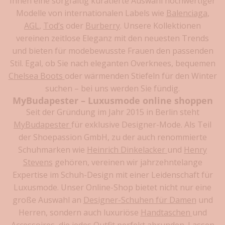
Ihnen eine sorgfältig kuratierte Auswahl hochwertiger
r
Modelle von internationalen Labels wie
Balenciaga
,
t
AGL
,
Tod’s
oder
Burberry
. Unsere Kollektionen
e
vereinen zeitlose Eleganz mit den neuesten Trends
i
und bieten für modebewusste Frauen den passenden
l
e
Stil. Egal, ob Sie nach eleganten Overknees, bequemen
s
Chelsea Boots
oder wärmenden Stiefeln für den Winter
i
suchen – bei uns werden Sie fündig.
c
MyBudapester – Luxusmode online shoppen
h
Seit der Gründung im Jahr 2015 in Berlin steht
e
MyBudapester
für exklusive Designer-Mode. Als Teil
r
der Shoepassion GmbH, zu der auch renommierte
n
Schuhmarken wie
Heinrich Dinkelacker
und
Henry
D
Stevens
gehören, vereinen wir jahrzehntelange
i
Expertise im Schuh-Design mit einer Leidenschaft für
e
Luxusmode. Unser Online-Shop bietet nicht nur eine
n
große Auswahl an
Designer-Schuhen für Damen
und
e
Herren, sondern auch luxuriöse
Handtaschen
und
u
Accessoires
, die jedes Outfit perfekt abrunden. Lassen