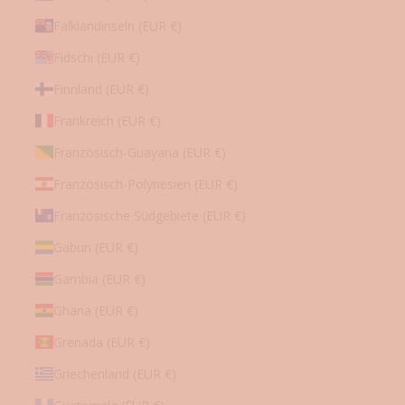
Mail
an
Falklandinseln (EUR €)
Sie
senden
darf.
Fidschi (EUR €)
Sie
können
Finnland (EUR €)
diese
Einwilligung
jederzeit
Frankreich (EUR €)
nachträglich
widerrufen.
Französisch-Guayana (EUR €)
Französisch-Polynesien (EUR €)
Französische Südgebiete (EUR €)
Gabun (EUR €)
Gambia (EUR €)
Ghana (EUR €)
Grenada (EUR €)
Griechenland (EUR €)