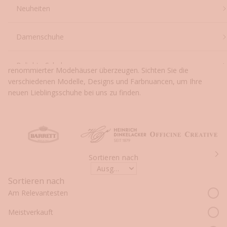
Startseite
Shop
Beige Schuhe für Herren
Neuheiten
Beige Schuhe für Herren
Damenschuhe
Erleben Sie die Auswahl an erstklassigen Herrenschuhen in
Beige, die durch exzellente Qualität und das Design
Beliebte Schuhe
renommierter Modehäuser überzeugen. Sichten Sie die
verschiedenen Modelle, Designs und Farbnuancen, um Ihre
neuen Lieblingsschuhe bei uns zu finden.
Designer
Sortieren nach
Vo
Ausgewählt
Sortieren nach
Am Relevantesten
Meistverkauft