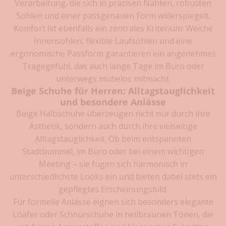
e
Verarbeitung, die sich in präzisen Nähten, robusten
t
Sohlen und einer passgenauen Form widerspiegelt.
z
Komfort ist ebenfalls ein zentrales Kriterium: Weiche
t
Innensohlen, flexible Laufsohlen und eine
k
ergonomische Passform garantieren ein angenehmes
o
Tragegefühl, das auch lange Tage im Büro oder
s
t
unterwegs mühelos mitmacht.
e
Beige Schuhe für Herren: Alltagstauglichkeit
n
und besondere Anlässe
l
Beige Halbschuhe überzeugen nicht nur durch ihre
o
Ästhetik, sondern auch durch ihre vielseitige
s
Alltagstauglichkeit. Ob beim entspannten
z
Stadtbummel, im Büro oder bei einem wichtigen
u
Meeting – sie fügen sich harmonisch in
m
unterschiedlichste Looks ein und bieten dabei stets ein
N
gepflegtes Erscheinungsbild.
e
w
Für formelle Anlässe eignen sich besonders elegante
s
Loafer oder
Schnürschuhe in hellbraunen Tönen
, die
l