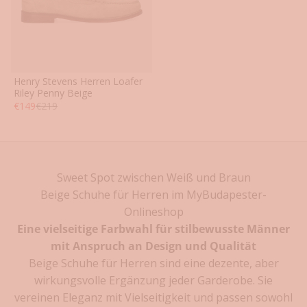
Henry Stevens Herren Loafer
40
41
42
43
44
45
Riley Penny Beige
Angebot
Regulärer Preis
€149
€219
46
47
48
Sweet Spot zwischen Weiß und Braun
1
Beige Schuhe für Herren im MyBudapester-
0
Onlineshop
Eine vielseitige Farbwahl für stilbewusste Männer
%
mit Anspruch an Design und Qualität
b
Beige Schuhe für Herren sind eine dezente, aber
e
wirkungsvolle Ergänzung jeder Garderobe. Sie
vereinen Eleganz mit Vielseitigkeit und passen sowohl
i