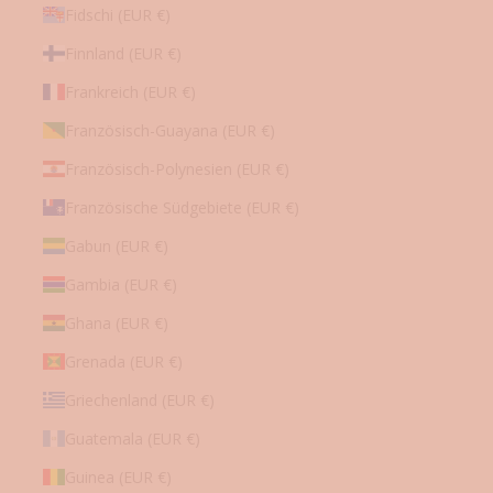
darf.
Fidschi (EUR €)
Sie
können
Finnland (EUR €)
diese
Einwilligung
jederzeit
Frankreich (EUR €)
nachträglich
widerrufen.
Französisch-Guayana (EUR €)
Französisch-Polynesien (EUR €)
Französische Südgebiete (EUR €)
Gabun (EUR €)
Gambia (EUR €)
Ghana (EUR €)
Grenada (EUR €)
Griechenland (EUR €)
Guatemala (EUR €)
Guinea (EUR €)