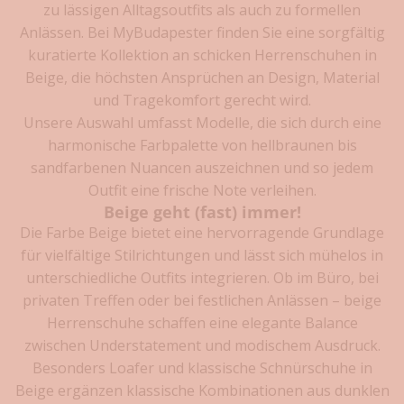
zu lässigen Alltagsoutfits als auch zu formellen
I
Anlässen. Bei
MyBudapester
finden Sie eine sorgfältig
h
kuratierte Kollektion an
schicken Herrenschuhen
in
r
Beige, die höchsten Ansprüchen an Design, Material
und Tragekomfort gerecht wird.
e
Unsere Auswahl umfasst Modelle, die sich durch eine
m
harmonische Farbpalette von hellbraunen bis
e
sandfarbenen Nuancen auszeichnen und so jedem
Outfit eine frische Note verleihen.
r
Beige geht (fast) immer!
s
Die Farbe Beige bietet eine hervorragende Grundlage
für vielfältige Stilrichtungen und lässt sich mühelos in
t
unterschiedliche Outfits integrieren. Ob im
Büro
, bei
e
privaten Treffen oder bei festlichen Anlässen – beige
n
Herrenschuhe schaffen eine elegante Balance
E
zwischen Understatement und modischem Ausdruck.
Besonders
Loafer
und klassische
Schnürschuhe
in
i
Beige ergänzen klassische Kombinationen aus dunklen