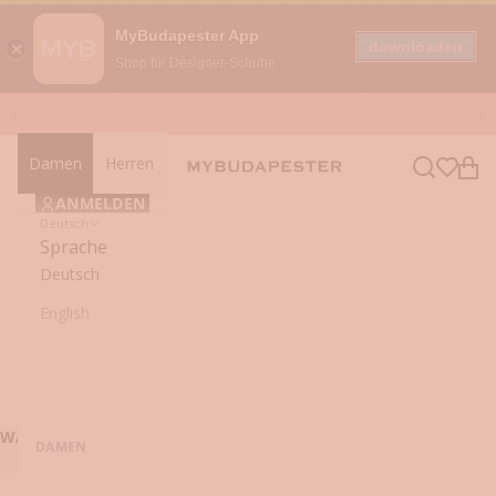
MyBudapester App
downloaden
Shop für Designer-Schuhe
Zum Inhalt springen
Zurück
Vo
Damen
Herren
Navigationsmenü öffnen
Suche öffn
Ware
mybudapester
ANMELDEN
Deutsch
Sprache
Deutsch
English
WARENKORB (0)
DAMEN
Dein Warenkorb ist leer