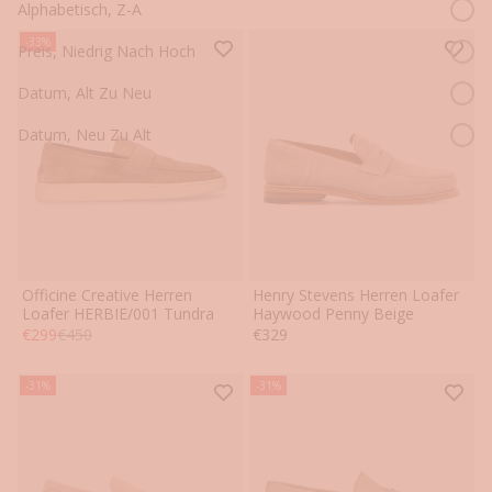
Alphabetisch, Z-A
-33%
Preis, Niedrig Nach Hoch
Datum, Alt Zu Neu
Datum, Neu Zu Alt
Officine Creative Herren
Henry Stevens Herren Loafer
41
42
43
44
45
46
39
39.5
40
40.5
41
41.5
Loafer HERBIE/001 Tundra
Haywood Penny Beige
Angebot
Regulärer Preis
Angebot
€299
€450
€329
42
42.5
43
43.5
44
44.5
45
45.5
46
46.5
47
47.5
-31%
-31%
48