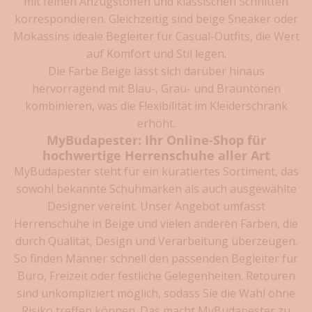
mit feinen Anzugstoffen und klassischen Schnitten
e
korrespondieren. Gleichzeitig sind
beige Sneaker
oder
t
Mokassins ideale Begleiter für Casual-Outfits, die Wert
t
auf Komfort und Stil legen.
e
Die Farbe Beige lässt sich darüber hinaus
r
a
hervorragend mit
Blau
-,
Grau
- und Brauntönen
n
kombinieren, was die Flexibilität im Kleiderschrank
m
erhöht.
e
MyBudapester: Ihr Online-Shop für
l
hochwertige Herrenschuhe aller Art
d
MyBudapester steht für ein kuratiertes Sortiment, das
e
sowohl bekannte Schuhmarken als auch ausgewählte
n
Designer vereint. Unser Angebot umfasst
u
Herrenschuhe in Beige und vielen anderen Farben, die
n
d
durch Qualität, Design und Verarbeitung überzeugen.
V
So finden Männer schnell den passenden Begleiter für
o
Büro, Freizeit oder festliche Gelegenheiten. Retouren
r
sind unkompliziert möglich, sodass Sie die Wahl ohne
t
Risiko treffen können. Das macht MyBudapester zu