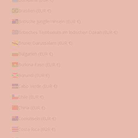
e
n
Brasilien (EUR €)
u
Britische Jungferninseln (EUR €)
.
v
Britisches Territorium im Indischen Ozean (EUR €)
.
Brunei Darussalam (EUR €)
m
.
Bulgarien (EUR €)
Burkina Faso (EUR €)
Burundi (EUR €)
etzt anmelden
Cabo Verde (EUR €)
Chile (EUR €)
China (EUR €)
Cookinseln (EUR €)
Costa Rica (EUR €)
Mit
der