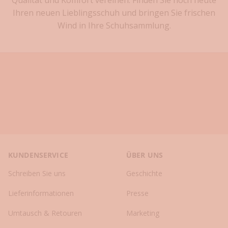
Qualität und Komfort vereinen. Finden Sie noch heute
e
Ihren neuen Lieblingsschuh und bringen Sie frischen
n
Wind in Ihre Schuhsammlung.
K
o
l
l
e
k
t
i
o
n
e
KUNDENSERVICE
ÜBER UNS
n
✓
Schreiben Sie uns
Geschichte
S
t
Lieferinformationen
Presse
y
l
Umtausch & Retouren
Marketing
i