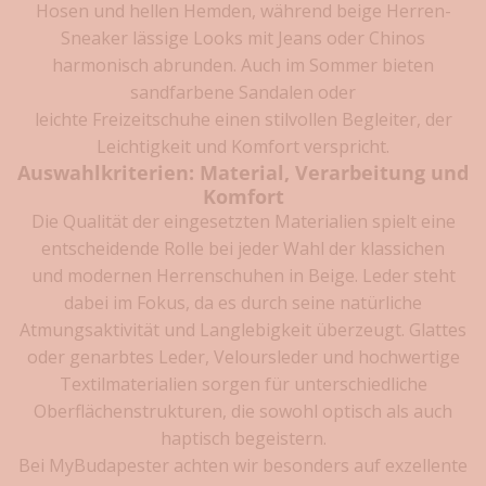
n
Hosen und hellen Hemden, während
beige Herren-
k
Sneaker
lässige Looks mit Jeans oder Chinos
harmonisch abrunden. Auch im Sommer bieten
a
sandfarbene
Sandalen
oder
u
leichte
Freizeitschuhe
einen stilvollen Begleiter, der
f
Leichtigkeit und Komfort verspricht.
Auswahlkriterien: Material, Verarbeitung und
s
Komfort
p
Die Qualität der eingesetzten Materialien spielt eine
entscheidende Rolle bei jeder Wahl der klassichen
a
und
modernen Herrenschuhen
in Beige. Leder steht
r
dabei im Fokus, da es durch seine natürliche
e
Atmungsaktivität und Langlebigkeit überzeugt. Glattes
oder genarbtes Leder,
Veloursleder
und hochwertige
n
Textilmaterialien sorgen für unterschiedliche
!
Oberflächenstrukturen, die sowohl optisch als auch
haptisch begeistern.
J
Bei
MyBudapester
achten wir besonders auf exzellente